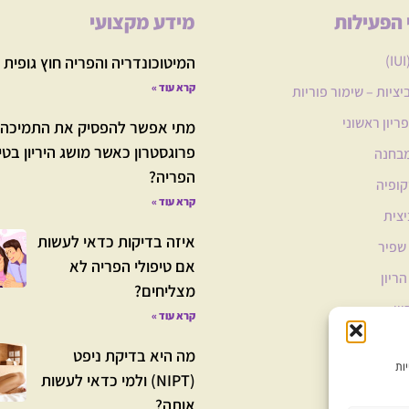
 הפעילות
מידע מקצועי
המיטוכונדריה והפריה חוץ גופית
קרא עוד »
ציות – שימור פוריות
פריון ראשוני
מתי אפשר להפסיק את התמיכה 
פרוגסטרון כאשר מושג היריון בטי
מבחנה
הפריה?
ופיה
קרא עוד »
צית
איזה בדיקות כדאי לעשות
 שפיר
אם טיפולי הפריה לא
ריון
מצליחים?
ון
קרא עוד »
מערכות
מה היא בדיקת ניפט
(NIPT) ולמי כדאי לעשות
אותה?