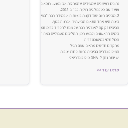
נתונים ראשונים שמעידים שהמחלות אכן נמנעו. רופאים בבריטניה מובילים כיום את ה
אושר שם כטכנולוגיה חוקית כבר ב-‌‌2015‌‌.
2‌‌. מבינים היום שהזדקנות ביציות היא במידה רבה “בעיית אנרגיה”
ביצית היא אחד התאים הכי עתירי אנרגיה בגוף.
הביצית זקוקה לאנרגיה רבה על מנת להפריד כרומוזומים בצורה מושלמת, לתמוך בה
בימים הראשונים ולבצע המון תהליכים מטבוליים במהירות.‌‌
הכול תלוי במיטוכונדריה.
מחקרים חדשים מראים שעם הגיל:
המיטוכונדריה בביציות נהיות פחות יציבות
יש יותר נזק ל- ‌‌DNA‌‌ מיטוכונדריאלי
קראו עוד >>