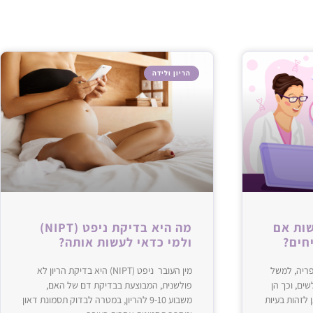
הריון ולידה
שות אם
מה היא בדיקת ניפט (NIPT)
חים?
ולמי כדאי לעשות אותה?
פריה, למשל
מין העובר ניפט (NIPT) היא בדיקת הריון לא
ים, וכך הן
פולשנית, המבוצעת בבדיקת דם של האם,
לזהות בעיות
משבוע 9-10 להריון, במטרה לבדוק תסמונת דאון