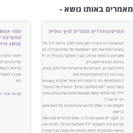
מאמרים באותו נושא -
המיטוכונדריה והפריה חוץ גופית
מתי אפשר
התמיכה ע
מושג הירי
המיטוכונדריה והפריה חוץ גופית (‌‌IVF‌‌): פריצת דרך חדשה?
בשנים האחרונות חקר המשמעות של המיטוכונדריה ב
ומעניינים ברפואת פוריות. בעבר התמקדו בתהליך ה- ‌‌IVF‌‌ בעיקר כהור
לאחר החזרת ע
באיכות הביציות והעוברים.
של ההיריון ל
בחירת עוברים. היום מבינים שהאנרגיה של התא, ובעיקר תפקוד המיטוכונדריה משח
קריטית להשתר
הנה כמה דברים מעניינים וחדשים:
תמיכה לוטאלית
כמו
בשם הנפוץ “‌‌IVF‌‌ משלושה הורים”. המטרה של הטיפול החדשני היא למנוע העברה 
לילד של מחלות קשות שנובעות מהפרעות גנטיות במיטוכונדריות.
קראו עוד >
איך זה עובד?
לוקחים את ה- ‌‌DNA‌‌ של הגרעין מהביצית של האם ומעבירים אותו לביצית של תור
בריאות.
כך לעובר יש כמעט את כל ה- ‌‌DNA‌‌ מההורים ומעט ‌‌DNA‌‌ מיטוכונדרי
קוראים לזה לפעמים “ילד משלו
הגישה המהפכנית הזאת הוכיחה את עצמה בבריטניה שם נולדו כבר ילדים בריאים מ