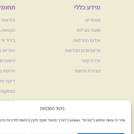
מידע כללי
תחומי
מאמרים
הזרעות (IUI)
שעות פעילות
הקפאת בי
אודות המרפאה
בירור אי 
סרטונים מן החדשות
הפריות 
יצירת קשר
היסטרוסק
הצהרת נגישות
תרומת בי
דיקור מי
הפסקות ה
מעקב הרי
ניהול הסכמות
סקירות 
אתר זה עושה שימוש ב"עוגיות" Cookies לצורך תפעול שוטף ותקין בהתאם למדיניות פרטיות