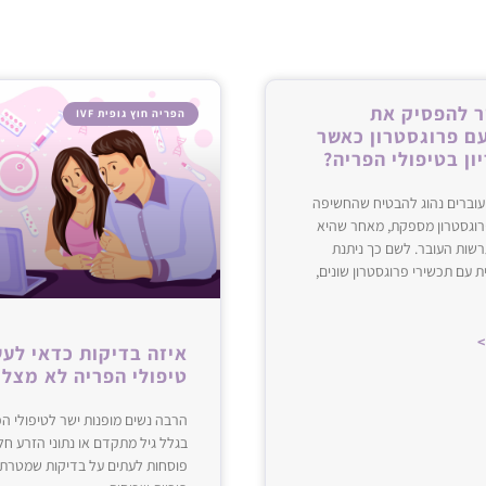
 להפסיק את
הפריה חוץ גופית IVF
ם פרוגסטרון כאשר
ון בטיפולי הפריה?
עולמות ה- ‌‌IVF‌‌ נהיה אחד התחומים הכי חמים‌‌
מונים + שאיבת ביציות +‌‌
וברים נהוג להבטיח שהחשיפה
פרוגסטרון מספקת, מאחר שהיא
קת תפקיד עצום‌‌
שות העובר. לשם כך ניתנת
 עם תכשירי פרוגסטרון שונים,
1.ההתפתחות הכי דרמטית היא טיפול שנקרא: ‌‌Mitochondrial Replacement Therapy‌‌ או‌‌
מהאם‌‌
>
איזה בדיקות כדאי לע
טיפולי הפריה לא מצלי
מת עם מיטוכונדריה‌‌
הרבה נשים מופנות ישר לטיפולי ה
אלי בריא מהתורמת. לכן‌‌
בגלל גיל מתקדם או נתוני הזרע חלש
שה הורים”, למרות שהתורמת מוסיפה רק ‌‌37‌‌ גנים מיטוכונדריאליים.
פוסחות לעתים על בדיקות שמטרתן 
השיטה הזאת, עם‌‌