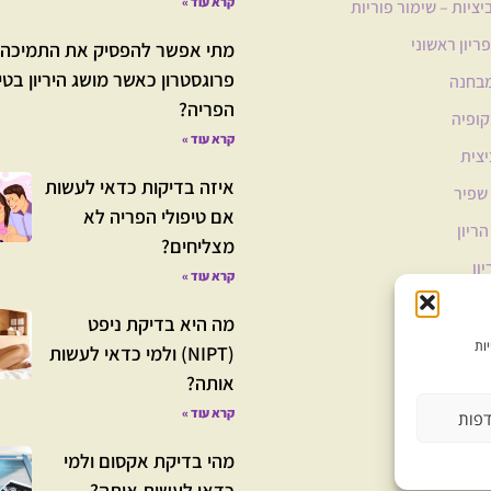
קרא עוד »
ציות – שימור פוריות
פריון ראשוני
מתי אפשר להפסיק את התמיכה 
פרוגסטרון כאשר מושג היריון בטי
מבחנה
הפריה?
ופיה
קרא עוד »
צית
איזה בדיקות כדאי לעשות
 שפיר
אם טיפולי הפריה לא
ריון
מצליחים?
ון
קרא עוד »
מערכות
מה היא בדיקת ניפט
(NIPT) ולמי כדאי לעשות
אותה?
קרא עוד »
דפות
מהי בדיקת אקסום ולמי
כדאי לעשות אותה?