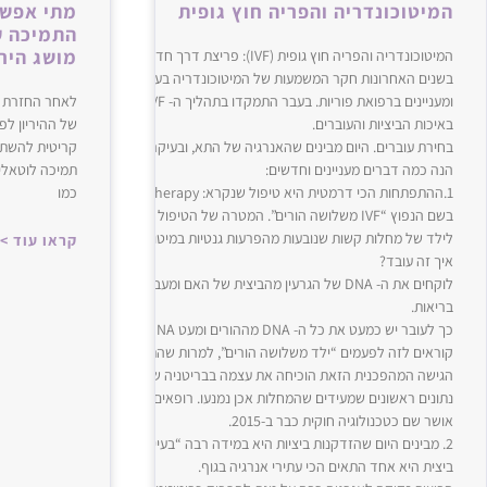
המיטוכונדריה והפריה חוץ גופית
מתי אפשר
התמיכה ע
מושג הירי
המיטוכונדריה והפריה חוץ גופית (‌‌IVF‌‌): פריצת דרך חדשה?
בשנים האחרונות חקר המשמעות של המיטוכונדריה ב
ומעניינים ברפואת פוריות. בעבר התמקדו בתהליך ה- ‌‌IVF‌‌ בעיקר כהור
לאחר החזרת ע
באיכות הביציות והעוברים.
של ההיריון ל
בחירת עוברים. היום מבינים שהאנרגיה של התא, ובעיקר תפקוד המיטוכונדריה משח
קריטית להשתר
הנה כמה דברים מעניינים וחדשים:
תמיכה לוטאלית
כמו
בשם הנפוץ “‌‌IVF‌‌ משלושה הורים”. המטרה של הטיפול החדשני היא למנוע העברה 
לילד של מחלות קשות שנובעות מהפרעות גנטיות במיטוכונדריות.
קראו עוד >
איך זה עובד?
לוקחים את ה- ‌‌DNA‌‌ של הגרעין מהביצית של האם ומעבירים אותו לביצית של תור
בריאות.
כך לעובר יש כמעט את כל ה- ‌‌DNA‌‌ מההורים ומעט ‌‌DNA‌‌ מיטוכונדרי
קוראים לזה לפעמים “ילד משלו
הגישה המהפכנית הזאת הוכיחה את עצמה בבריטניה שם נולדו כבר ילדים בריאים מ
נתונים ראשונים שמעידים שהמחלות אכן נמנעו. רופאים בבריטניה מובילים כיום את ה
אושר שם כטכנולוגיה חוקית כבר ב-‌‌2015‌‌.
2‌‌. מבינים היום שהזדקנות ביציות היא במידה רבה “בעיית אנרגיה”
ביצית היא אחד התאים הכי עתירי אנרגיה בגוף.