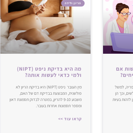
הריון ולידה
שות אם
מה היא בדיקת ניפט (NIPT)
חים?
ולמי כדאי לעשות אותה?
פריה, למשל
מין העובר ניפט (NIPT) היא בדיקת הריון לא
ים, וכך הן
פולשנית, המבוצעת בבדיקת דם של האם,
לזהות בעיות
משבוע 9-10 להריון, במטרה לבדוק תסמונת דאון
ומספר תסמונות אחרות בעובר.
קראו עוד >>