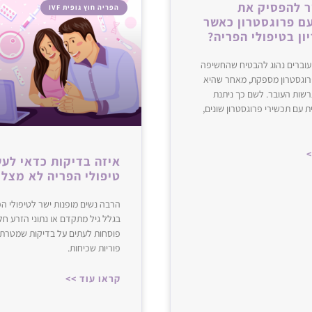
 להפסיק את
הפריה חוץ גופית IVF
ם פרוגסטרון כאשר
ון בטיפולי הפריה?
עולמות ה- ‌‌IVF‌‌ נהיה אחד התחומים הכי חמים‌‌
מונים + שאיבת ביציות +‌‌
וברים נהוג להבטיח שהחשיפה
פרוגסטרון מספקת, מאחר שהיא
קת תפקיד עצום‌‌
שות העובר. לשם כך ניתנת
 עם תכשירי פרוגסטרון שונים,
1.ההתפתחות הכי דרמטית היא טיפול שנקרא: ‌‌Mitochondrial Replacement Therapy‌‌ או‌‌
מהאם‌‌
>
איזה בדיקות כדאי לע
טיפולי הפריה לא מצלי
מת עם מיטוכונדריה‌‌
הרבה נשים מופנות ישר לטיפולי ה
אלי בריא מהתורמת. לכן‌‌
בגלל גיל מתקדם או נתוני הזרע חלש
שה הורים”, למרות שהתורמת מוסיפה רק ‌‌37‌‌ גנים מיטוכונדריאליים.
פוסחות לעתים על בדיקות שמטרתן 
השיטה הזאת, עם‌‌
פוריות שכיחות.
תחום והטיפול‌‌
קראו עוד >>