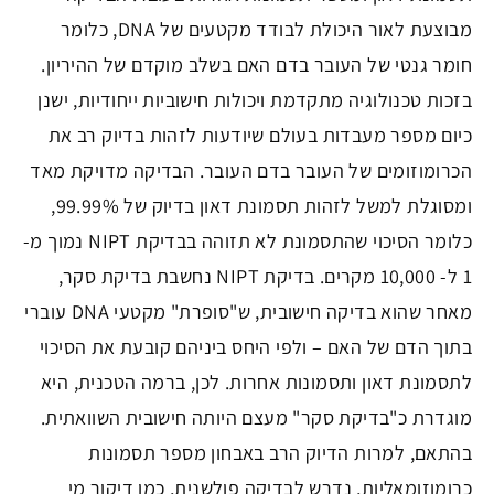
מבוצעת לאור היכולת לבודד מקטעים של DNA, כלומר
חומר גנטי של העובר בדם האם בשלב מוקדם של ההיריון.
בזכות טכנולוגיה מתקדמת ויכולות חישוביות ייחודיות, ישנן
כיום מספר מעבדות בעולם שיודעות לזהות בדיוק רב את
הכרומוזומים של העובר בדם העובר. הבדיקה מדויקת מאד
ומסוגלת למשל לזהות תסמונת דאון בדיוק של 99.99%,
כלומר הסיכוי שהתסמונת לא תזוהה בבדיקת NIPT נמוך מ-
1 ל- 10,000 מקרים. בדיקת NIPT נחשבת בדיקת סקר,
מאחר שהוא בדיקה חישובית, ש"סופרת" מקטעי DNA עוברי
בתוך הדם של האם – ולפי היחס ביניהם קובעת את הסיכוי
לתסמונת דאון ותסמונות אחרות. לכן, ברמה הטכנית, היא
מוגדרת כ"בדיקת סקר" מעצם היותה חישובית השוואתית.
בהתאם, למרות הדיוק הרב באבחון מספר תסמונות
כרומוזומאליות, נדרש לבדיקה פולשנית, כמו דיקור מי