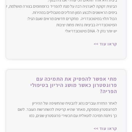
ביצית היא אחד התאים הכי עתירי אנרגיה בגוף.
הביצית זקוקה לאנרגיה רבה על מנת להפריד כרומוזומים בצורה מושלמת, לתמו
בימים הראשונים ולבצע המון תהליכים מטבוליים במהירות.‌‌
הכול תלוי במיטוכונדריה. מחקרים חדשים מראים שעם הגיל:
המיטוכונדריה בביציות נהיות פחות יציבות
יש יותר נזק ל- ‌‌DNA‌‌ מיטוכונדריאלי
קראו עוד >>
מתי אפשר להפסיק את התמיכה עם
פרוגסטרון כאשר מושג היריון בטיפולי
הפריה?
לאחר החזרת עוברים נהוג להבטיח שהחשיפה של ההיריון
לפרוגסטרון מספקת, מאחר שהיא קריטית להשתרשות העובר. לשם
כך ניתנת תמיכה לוטאלית עם תכשירי פרוגסטרון שונים, כמו
קראו עוד >>