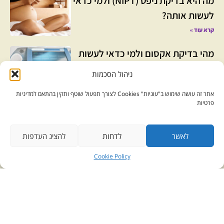
מה היא בדיקת ניפט (NIPT) ולמי כדאי
לעשות אותה?
קרא עוד »
מהי בדיקת אקסום ולמי כדאי לעשות
אותה?
ניהול הסכמות
קרא עוד »
אתר זה עושה שימוש ב"עוגיות" Cookies לצורך תפעול שוטף ותקין בהתאם למדיניות
פרטיות
פרופ' דניאל זיידמן נבחר להיכלל
בדירוג Duns 100
לאשר
לדחות
להציג העדפות
קרא עוד »
Cookie Policy
בניין בית המומחים