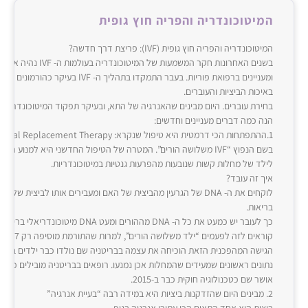
המיטוכונדריה והפריה חוץ גופית
המיטוכונדריה והפריה חוץ גופית (‌‌IVF‌‌): פריצת דרך חדשה?
בשנים האחרונות חקר המשמעות של המי
ומעניינים ברפואת פוריות. בעבר התמקדו בתהליך ה- ‌‌IVF‌‌ 
באיכות הביציות והעוברים.
בחירת עוברים. היום מבינים שהאנרגיה של התא, ובעיקר תפקוד המיטוכונדריה 
הנה כמה דברים מעניינים וחדשים:
בשם הנפוץ “‌‌IVF‌‌ משלושה הורים”. המטרה של הטיפול החדשני היא למנוע ה
לילד של מחלות קשות שנובעות מהפרעות גנטיות במיטוכונדריות.
איך זה עובד?
לוקחים את ה- ‌‌DNA‌‌ של הגרעין מהביצית של האם ומעבירים אותו לביצית ש
בריאות.
כך לעובר יש כמעט את כל ה- ‌‌DNA‌‌ מההורים ומעט ‌‌DNA‌‌ מ
קוראים לזה 
הגישה המהפכנית הזאת הוכיחה את עצמה בבריטניה שם נולדו כבר ילדים בריאי
נתונים ראשונים שמעידים שהמחלות אכן נמנעו. רופאים בבריטניה מובילים כיום א
אושר שם כטכנולוגיה חוקית כבר ב-‌‌2015‌‌.
2‌‌. מבינים היום שהזדקנות ביציות היא במידה רבה “בעיית אנרגיה”