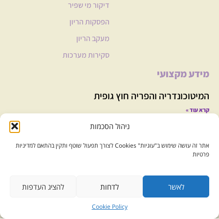
דיקור מי שפיר
הפסקות הריון
מעקב הריון
סקירות מערכות
מידע מקצועי
המיטוכונדריה והפריה חוץ גופית
קרא עוד »
ניהול הסכמות
מתי אפשר להפסיק את התמיכה עם פרוגסטרון כאשר
מושג היריון בטיפולי הפריה?
אתר זה עושה שימוש ב"עוגיות" Cookies לצורך תפעול שוטף ותקין בהתאם למדיניות
פרטיות
קרא עוד »
איזה בדיקות כדאי לעשות אם טיפולי
לאשר
לדחות
להציג העדפות
צריך עזרה?????
הפריה לא מצליחים?
Cookie Policy
קרא עוד »