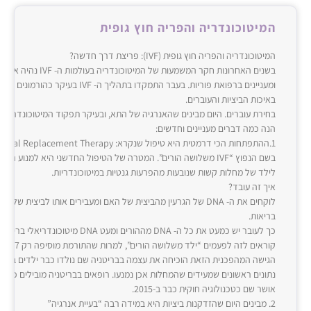
המיטוכונדריה והפריה חוץ גופית
המיטוכונדריה והפריה חוץ גופית (‌‌IVF‌‌): פריצת דרך חדשה?
בשנים האחרונות חקר המשמעות של המי
ומעניינים ברפואת פוריות. בעבר התמקדו בתהליך ה- ‌‌IVF‌‌ 
באיכות הביציות והעוברים.
בחירת עוברים. היום מבינים שהאנרגיה של התא, ובעיקר תפקוד המיטוכונדריה 
הנה כמה דברים מעניינים וחדשים:
בשם הנפוץ “‌‌IVF‌‌ משלושה הורים”. המטרה של הטיפול החדשני היא למנוע ה
לילד של מחלות קשות שנובעות מהפרעות גנטיות במיטוכונדריות.
איך זה עובד?
לוקחים את ה- ‌‌DNA‌‌ של הגרעין מהביצית של האם ומעבירים אותו לביצית ש
בריאות.
כך לעובר יש כמעט את כל ה- ‌‌DNA‌‌ מההורים ומעט ‌‌DNA‌‌ מ
קוראים לזה 
הגישה המהפכנית הזאת הוכיחה את עצמה בבריטניה שם נולדו כבר ילדים בריאי
נתונים ראשונים שמעידים שהמחלות אכן נמנעו. רופאים בבריטניה מובילים כיום א
אושר שם כטכנולוגיה חוקית כבר ב-‌‌2015‌‌.
2‌‌. מבינים היום שהזדקנות ביציות היא במידה רבה “בעיית אנרגיה”