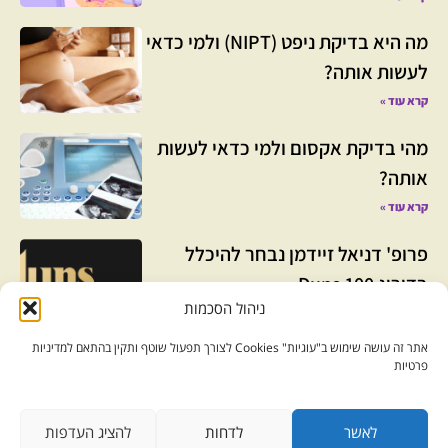
מה היא בדיקת ניפט (NIPT) ולמי כדאי
לעשות אותה?
קרא עוד »
מהי בדיקת אקסום ולמי כדאי לעשות
אותה?
קרא עוד »
פרופ' דניאל זיידמן נבחר להיכלל
בדירוג Duns 100
ניהול הסכמות
קרא עוד »
אתר זה עושה שימוש ב"עוגיות" Cookies לצורך תפעול שוטף ותקין בהתאם למדיניות
פרטיות
לאשר
לדחות
להציג העדפות