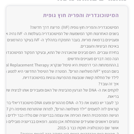
המיטוכונדריה והפריה חוץ גופית
המיטוכונדריה והפריה חוץ גופית (‌‌IVF‌‌): פריצת דרך חדשה?
בשנים האחרונות חקר המשמעות של המי
ומעניינים ברפואת פוריות. בעבר התמקדו בתהליך ה- ‌‌IVF‌‌ 
באיכות הביציות והעוברים.
בחירת עוברים. היום מבינים שהאנרגיה של התא, ובעיקר תפקוד המיטוכונדריה 
הנה כמה דברים מעניינים וחדשים:
בשם הנפוץ “‌‌IVF‌‌ משלושה הורים”. המטרה של הטיפול החדשני היא למנוע ה
לילד של מחלות קשות שנובעות מהפרעות גנטיות במיטוכונדריות.
איך זה עובד?
לוקחים את ה- ‌‌DNA‌‌ של הגרעין מהביצית של האם ומעבירים אותו לביצית ש
בריאות.
כך לעובר יש כמעט את כל ה- ‌‌DNA‌‌ מההורים ומעט ‌‌DNA‌‌ מ
קוראים לזה 
הגישה המהפכנית הזאת הוכיחה את עצמה בבריטניה שם נולדו כבר ילדים בריאי
נתונים ראשונים שמעידים שהמחלות אכן נמנעו. רופאים בבריטניה מובילים כיום א
אושר שם כטכנולוגיה חוקית כבר ב-‌‌2015‌‌.
2‌‌. מבינים היום שהזדקנות ביציות היא במידה רבה “בעיית אנרגיה”