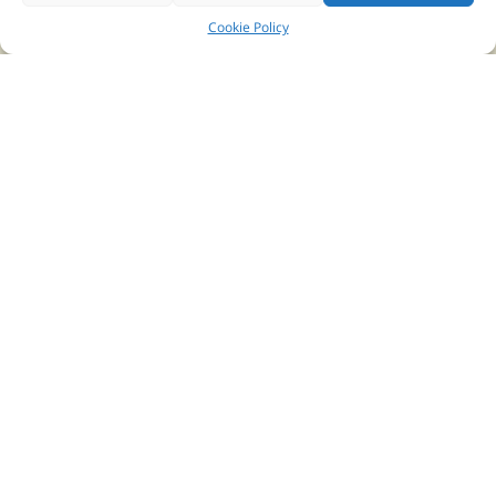
בניין בית המומחים
Cookie Policy
רחוב הברזל 9א׳ קומה 5, קליניקה 17-18 תל אביב.
טלפונים ליצירת קשר:
03-6911179
03-6093633
|
077-470-2996
פקס
שליחה